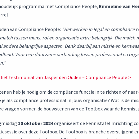
Inhoudelijk programma met Compliance People,
Emmeline van He
rrel
uden van Compliance People:
“Het werken in legal en compliance r
match tussen mens, rol en organisatie extra belangrijk. Die match 
l andere belangrijke aspecten. Denk daarbij aan missie en kernwa
eidheid. Voor een duurzame verbinding tussen professional en organi
n.”
r het testimonial van Jasper den Ouden – Compliance People >
enen heb je nodig om de compliance functie in te richten of naa
e je als compliance professional in jouw organisatie? Wat is de mi
e vragen vormen de bouwstenen van de Toolbox waar de Kennistafe
gmiddag
10 oktober 2024
organiseert de kennistafel Inrichting 
iesessie over deze Toolbox. De Toolbox is branche overstijgend e