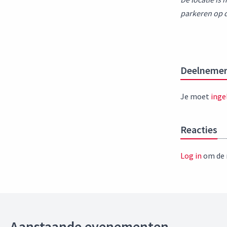
parkeren op d
Deelnemer
Je moet
inge
Reacties
Log in
om de r
Aanstaande evenementen