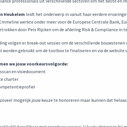
iance professionals uit verschillende sectoren om het beste en me
an Heukelem
leidt het onderwerp in vanuit haar eerdere ervaring
Emmeline werkte onder meer voor de Europese Centrale Bank, Eur
etrokken door Pels Rijcken om de afdeling Risk & Compliance in te r
ding volgen er break-out sessies om de verschillende bouwstenen v
al worden gebruikt om de toolbox te finaliseren en via de website 
men we jouw voorkeursvolgorde:
sscan en visiedocument
ce charter
ompetentieprofiel
zoveel mogelijk jouw keuze te honoreren maar kunnen dat helaas
 makkelijk bereikbaar met openbaar vervoer. U kunt uitstappen bij 