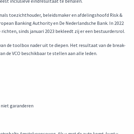
est inclusieve eindresultaat te behalen.
enals toezichthouder, beleidsmaker en afdelingshoofd Risk &
opean Banking Authority en De Nederlandsche Bank. In 2022
ichten, sinds januari 2023 bekleedt zij er een bestuurdersrol.
an de toolbox nader uit te diepen. Het resultaat van de break-
van de VCO beschikbaar te stellen aan alle leden.
 niet garanderen
metrohalte Amstelveenseweg. Als u met de auto komt, kunt u