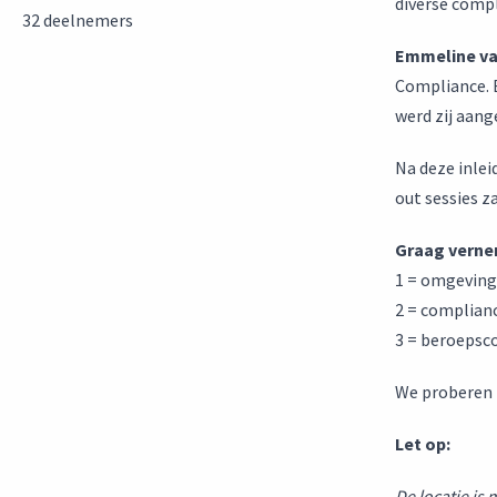
diverse compl
32 deelnemers
Emmeline v
Compliance. 
werd zij aang
Na deze inlei
out sessies z
Graag verne
1 = omgeving
2 = complian
3 = beroepsc
We proberen 
Let op:
De locatie is