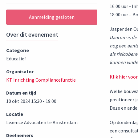
16:00 uur - 
18:00 uur – Bo
Aanmelding gesloten
Jasper den O
Over dit evenement
Daarom is de 
nog een aanta
Categorie
als risicober
Educatief
kunnen vinde
Organisator
Klik hier voo
KT Inrichting Compliancefunctie
Welke bouwst
Datum en tijd
positioneer j
10 okt 2024 15:30 - 19:00
Deze en ander
Locatie
Lexence Advocaten te Amsterdam
Op donderda
een consultat
Deelnemers