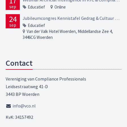
17
sep
Educatief
Online
24
Jubileumcongres Kennistafel Gedrag & Cultuur – In verbinding
sep
Educatief
Van der Valk Hotel Woerden, Middellandse Zee 4,
3446CG Woerden
Contact
Vereniging van Compliance Professionals
Leidsestraatweg 41-D
3443 BP Woerden
info@vco.nl
KvK: 34157492