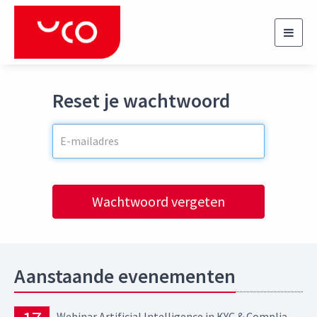
Toggl
navig
Reset je wachtwoord
Wachtwoord vergeten
Aanstaande evenementen
Webinar Artificial Intelligence in KYC & Compliance Opportunities, risks and regulatory expectations