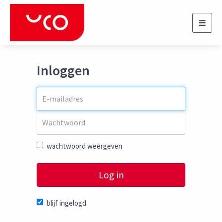
Toggl
navig
Inloggen
wachtwoord weergeven
Log in
blijf ingelogd