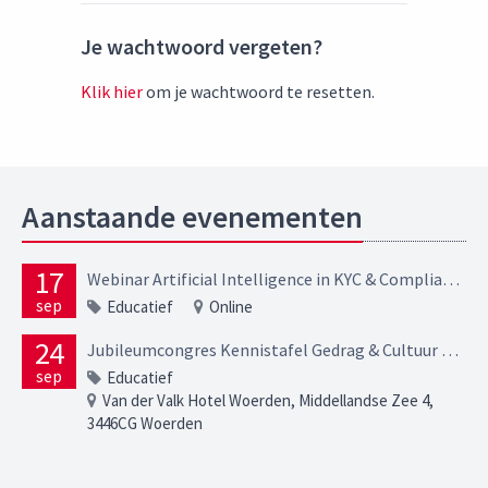
Je wachtwoord vergeten?
Klik hier
om je wachtwoord te resetten.
Aanstaande evenementen
17
Webinar Artificial Intelligence in KYC & Compliance Opportunities, risks and regulatory expectations
sep
Educatief
Online
24
Jubileumcongres Kennistafel Gedrag & Cultuur – In verbinding
sep
Educatief
Van der Valk Hotel Woerden, Middellandse Zee 4,
3446CG Woerden