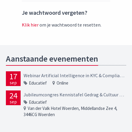
Je wachtwoord vergeten?
Klik hier
om je wachtwoord te resetten.
Aanstaande evenementen
17
Webinar Artificial Intelligence in KYC & Compliance Opportunities, risks and regulatory expectations
sep
Educatief
Online
24
Jubileumcongres Kennistafel Gedrag & Cultuur – In verbinding
sep
Educatief
Van der Valk Hotel Woerden, Middellandse Zee 4,
3446CG Woerden