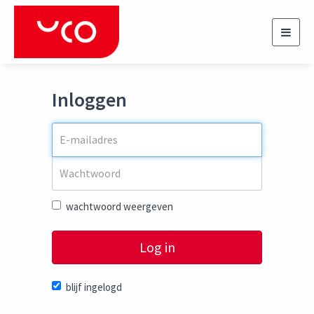
Toggl
navig
Inloggen
wachtwoord weergeven
Log in
blijf ingelogd